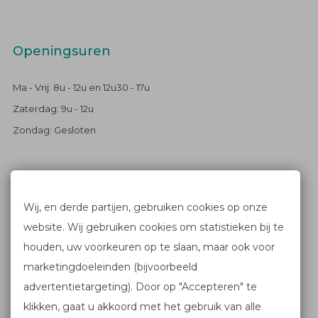
Openingsuren
Ma - Vrij: 8u - 12u en 12u30 - 17u
Zaterdag: 9u - 12u
Zondag: Gesloten
Blijf op de hoogte
Wij, en derde partijen, gebruiken cookies op onze
website. Wij gebruiken cookies om statistieken bij te
FACEBOOK
houden, uw voorkeuren op te slaan, maar ook voor
NIEUWSBRIEF
marketingdoeleinden (bijvoorbeeld
advertentietargeting). Door op "Accepteren" te
klikken, gaat u akkoord met het gebruik van alle
Links