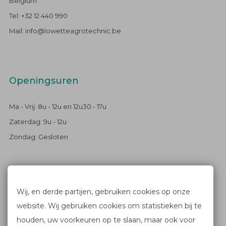
Belgium
Tel: +32 12 440 990
Mail: info@lowetteagrotechnic.be
Openingsuren
Ma - Vrij: 8u - 12u en 12u30 - 17u
Zaterdag: 9u - 12u
Zondag: Gesloten
Blijf op de hoogte
Wij, en derde partijen, gebruiken cookies op onze
website. Wij gebruiken cookies om statistieken bij te
FACEBOOK
houden, uw voorkeuren op te slaan, maar ook voor