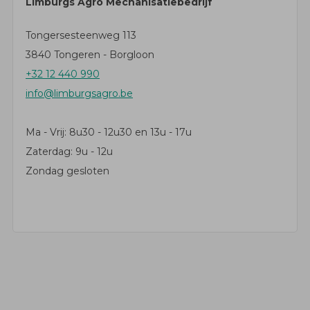
Limburgs Agro Mechanisatiebedrijf
Tongersesteenweg 113
3840 Tongeren - Borgloon
+32 12 440 990
info@limburgsagro.be
Ma - Vrij: 8u30 - 12u30 en 13u - 17u
Zaterdag: 9u - 12u
Zondag gesloten