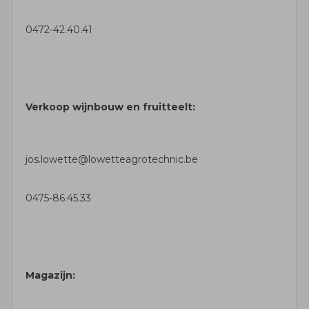
0472-42.40.41
Verkoop wijnbouw en fruitteelt:
jos.lowette@lowetteagrotechnic.be
0475-86.45.33
Magazijn: