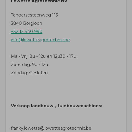
Lowette Agrotechnic NV
Tongersesteenweg 113
3840 Borgloon
+32 12 440 990
info@lowetteagrotechnic.be
Ma - Vrij: 8u - 12u en 12u30 - 17u
Zaterdag: 9u - 12u
Zondag: Gesloten
Verkoop landbouw-, tuinbouwmachines:
franky.lowette@lowetteagrotechnic.be