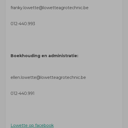
franky.lowette@lowetteagrotechnic.be
012-440.993
Boekhouding en administratie:
ellen.lowette@lowetteagrotechnic.be
012-440.991
Lowette op facebook