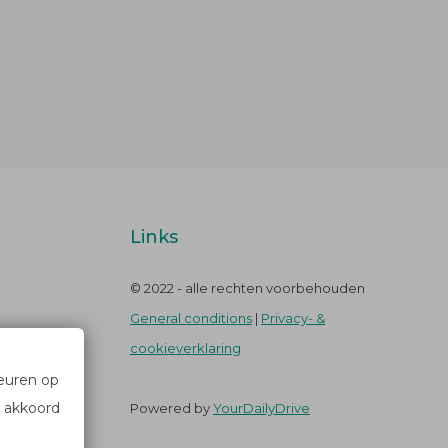
Links
© 2022 - alle rechten voorbehouden
General conditions
|
Privacy- &
cookieverklaring
keuren op
u akkoord
Powered by
YourDailyDrive