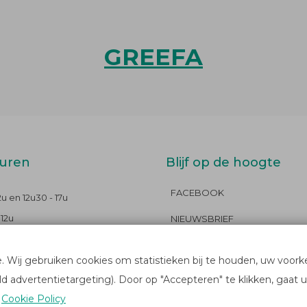
GREEFA
uren
Blijf op de hoogte
FACEBOOK
12u en 12u30 - 17u
 12u
NIEUWSBRIEF
oten
e. Wij gebruiken cookies om statistieken bij te houden, uw voor
d advertentietargeting). Door op "Accepteren" te klikken, gaat 
s
Cookie Policy