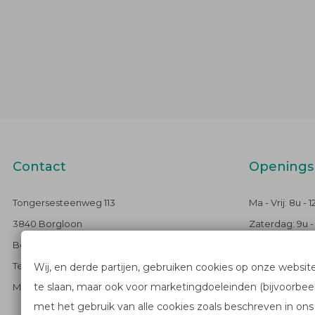
Contact
Openings
Tongersesteenweg 113
Ma - Vrij: 8u - 
3840 Borgloon
Zaterdag: 9u -
Belgium
Zondag: Gesl
Tel: +32 12 440 990
Wij, en derde partijen, gebruiken cookies op onze websit
te slaan, maar ook voor marketingdoeleinden (bijvoorbeel
Mail: info@lowetteagrotechnic.be
met het gebruik van alle cookies zoals beschreven in on