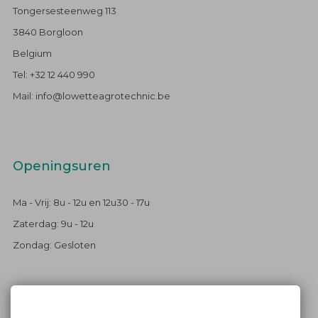
Tongersesteenweg 113
3840 Borgloon
Belgium
Tel: +32 12 440 990
Mail: info@lowetteagrotechnic.be
Openingsuren
Ma - Vrij: 8u - 12u en 12u30 - 17u
Zaterdag: 9u - 12u
Zondag: Gesloten
Blijf op de hoogte