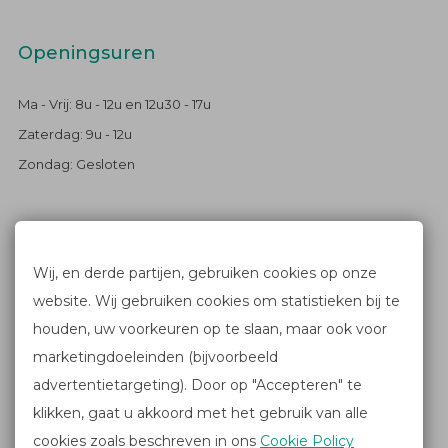
Openingsuren
Ma - Vrij: 8u - 12u en 12u30 - 17u
Zaterdag: 9u - 12u
Zondag: Gesloten
Blijf op de hoogte
Wij, en derde partijen, gebruiken cookies op onze
website. Wij gebruiken cookies om statistieken bij te
FACEBOOK
houden, uw voorkeuren op te slaan, maar ook voor
NIEUWSBRIEF
marketingdoeleinden (bijvoorbeeld
advertentietargeting). Door op "Accepteren" te
klikken, gaat u akkoord met het gebruik van alle
Links
cookies zoals beschreven in ons
Cookie Policy