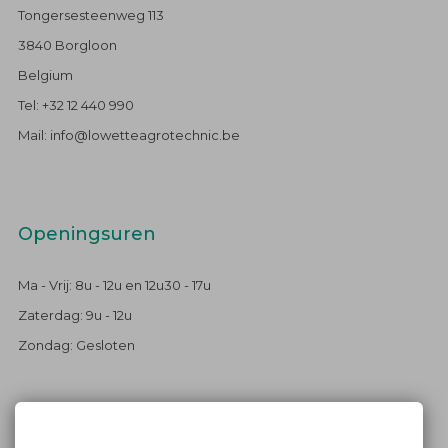
Tongersesteenweg 113
3840 Borgloon
Belgium
Tel: +32 12 440 990
Mail: info@lowetteagrotechnic.be
Openingsuren
Ma - Vrij: 8u - 12u en 12u30 - 17u
Zaterdag: 9u - 12u
Zondag: Gesloten
Blijf op de hoogte