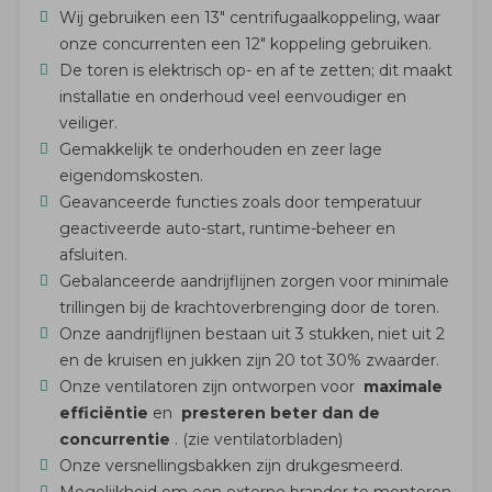
Wij gebruiken een 13″ centrifugaalkoppeling, waar
onze concurrenten een 12″ koppeling gebruiken.
De toren is elektrisch op- en af ​​te zetten; dit maakt
installatie en onderhoud veel eenvoudiger en
veiliger.
Gemakkelijk te onderhouden en zeer lage
eigendomskosten.
Geavanceerde functies zoals door temperatuur
geactiveerde auto-start, runtime-beheer en
afsluiten.
Gebalanceerde aandrijflijnen zorgen voor minimale
trillingen bij de krachtoverbrenging door de toren.
Onze aandrijflijnen bestaan ​​uit 3 stukken, niet uit 2
en de kruisen en jukken zijn 20 tot 30% zwaarder.
Onze ventilatoren zijn ontworpen voor
maximale
efficiëntie
en
presteren beter dan de
concurrentie
. (zie ventilatorbladen)
Onze versnellingsbakken zijn drukgesmeerd.
Mogelijkheid om een ​​externe brander te monteren