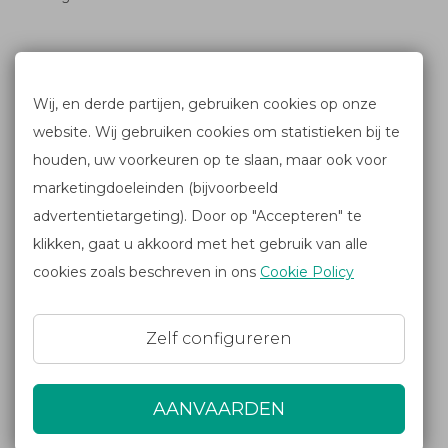
Blijf op de hoogte
Wij, en derde partijen, gebruiken cookies op onze
website. Wij gebruiken cookies om statistieken bij te
FACEBOOK
houden, uw voorkeuren op te slaan, maar ook voor
NIEUWSBRIEF
marketingdoeleinden (bijvoorbeeld
advertentietargeting). Door op "Accepteren" te
klikken, gaat u akkoord met het gebruik van alle
Links
cookies zoals beschreven in ons
Cookie Policy
© 2022 - alle rechten voorbehouden
General conditions
|
Privacy- & cookieverklaring
Zelf configureren
Powered by
YourDailyDrive
AANVAARDEN