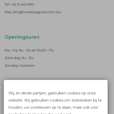
Tel: +32 12 440 990
Mail: info@lowetteagrotechnic.be
Openingsuren
Ma - Vrij: 8u - 12u en 12u30 - 17u
Zaterdag: 9u - 12u
Zondag: Gesloten
Blijf op de hoogte
Wij, en derde partijen, gebruiken cookies op onze
website. Wij gebruiken cookies om statistieken bij te
FACEBOOK
houden, uw voorkeuren op te slaan, maar ook voor
NIEUWSBRIEF