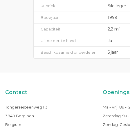
Silo leger
Rubriek
1999
Bouwjaar
2,2 m³
Capaciteit
Ja
Uit de eerste hand
5 jaar
Beschikbaarheid onderdelen
Contact
Openings
Tongersesteenweg 113
Ma - Vrij: 8u - 
3840 Borgloon
Zaterdag: 9u -
Belgium
Zondag: Gesl